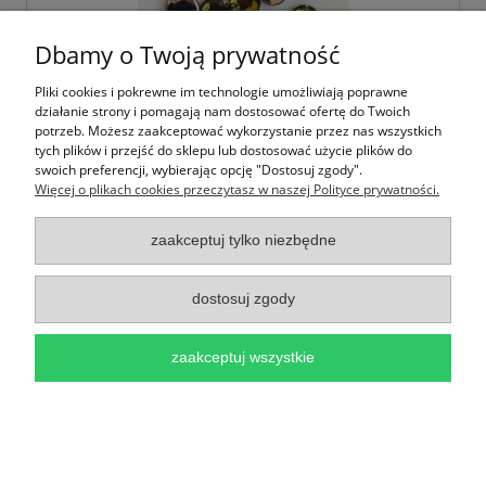
Dbamy o Twoją prywatność
Pliki cookies i pokrewne im technologie umożliwiają poprawne
działanie strony i pomagają nam dostosować ofertę do Twoich
potrzeb. Możesz zaakceptować wykorzystanie przez nas wszystkich
tych plików i przejść do sklepu lub dostosować użycie plików do
swoich preferencji, wybierając opcję "Dostosuj zgody".
Więcej o plikach cookies przeczytasz w naszej Polityce prywatności.
Dżety kamienie cyrkonie kryształki do
przyszycia 10mm - 20 szt - Zielone Zgniła
Zieleń
zaakceptuj tylko niezbędne
3,95 zł
dostosuj zgody
do koszyka
zaakceptuj wszystkie