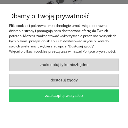
Dbamy o Twoją prywatność
Pliki cookies i pokrewne im technologie umożliwiają poprawne
działanie strony i pomagają nam dostosować ofertę do Twoich
potrzeb. Możesz zaakceptować wykorzystanie przez nas wszystkich
Szlifowane kamienie, dżety do przyszycia
tych plików i przejść do sklepu lub dostosować użycie plików do
8x13mm, 20szt, Krople Crystal
swoich preferencji, wybierając opcję "Dostosuj zgody".
Więcej o plikach cookies przeczytasz w naszej Polityce prywatności.
5,00 zł
zaakceptuj tylko niezbędne
do koszyka
dostosuj zgody
zaakceptuj wszystkie
Ważne Informacje
pokaż pełną wersję strony
Sklep internetowy Shoper.pl