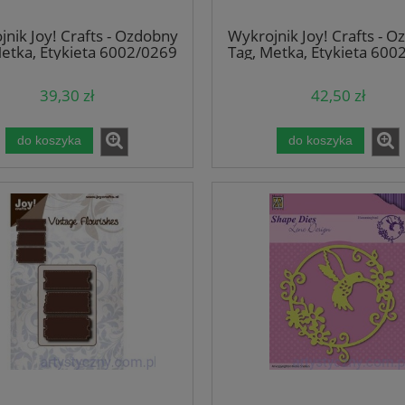
3,50 zł
10,00 zł
nik Joy! Crafts - Ozdobny
Wykrojnik Joy! Crafts - 
iadom o dostępności
do koszyka
Metka, Etykieta 6002/0269
Tag, Metka, Etykieta 600
39,30 zł
42,50 zł
do koszyka
do koszyka