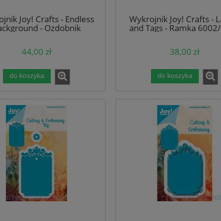
jnik Joy! Crafts - Endless
Wykrojnik Joy! Crafts - 
ackground - Ozdobnik
and Tags - Ramka 6002
6002/0569
44,00 zł
38,00 zł
do koszyka
do koszyka
ki Ozdobne - Zawijasy
Woreczki foliowe Folijki Foliówki
niki 1314 - srebrne
Koperty B6 ~ 13,5x22,5cm - 1
sztuk