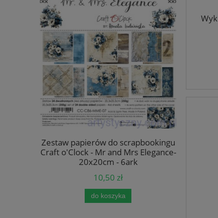
Wykr
apbookingu
Zestaw papierów do scrapbookingu
Zestaw pa
s Elegance-
Craft o'Clock - Mr and Mrs Elegance-
Craft o'Cl
k
20x20cm - 6ark
10,50 zł
do koszyka