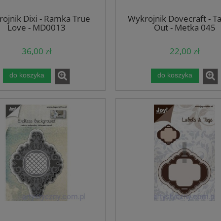
ojnik Dixi - Ramka True
Wykrojnik Dovecraft - T
Love - MD0013
Out - Metka 045
36,00 zł
22,00 zł
do koszyka
do koszyka
pierów do scrapbookingu
Tekturka Mintay Chippies -
ock - Mr And Mrs Elegance
Numbers cyfry cyferki MT-CHIP
- 30x30cm
D93
30,00 zł
17,90 zł
do koszyka
do koszyka