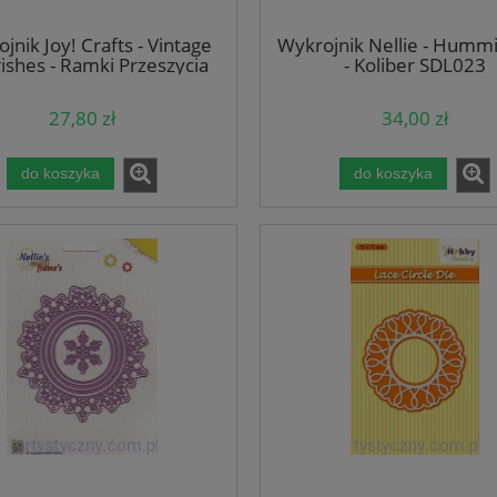
jnik Joy! Crafts - Vintage
Wykrojnik Nellie - Humm
ishes - Ramki Przeszycia
- Koliber SDL023
6003/0063
27,80 zł
34,00 zł
do koszyka
do koszyka