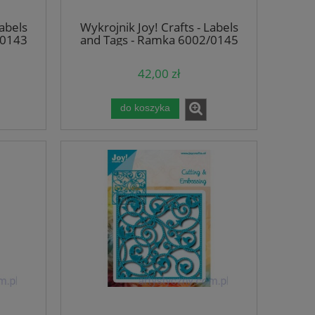
Labels
Wykrojnik Joy! Crafts - Labels
/0143
and Tags - Ramka 6002/0145
42,00 zł
do koszyka
 na
Koraliki Kulki FIMO 22mm -
Wstążka Tasiem
00
Pomarańczowe w Kwiatki - 1 szt
Złota 3mm