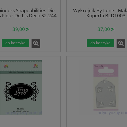
binders Shapeabilities Die
Wykrojnik By Lene - Mał
s Fleur De Lis Deco S2-244
Koperta BLD1003
- 3 szt
39,00 zł
37,00 zł
do koszyka
do koszyka