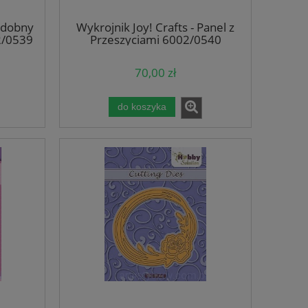
1,20 zł
2,4
Ozdobny
Wykrojnik Joy! Crafts - Panel z
do koszyka
do ko
2/0539
Przeszyciami 6002/0540
70,00 zł
do koszyka