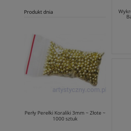
Wykro
Produkt dnia
B
Kremowe
Perły Perełki Koraliki 3mm ~ Złote ~
Naklej
szt
1000 sztuk
Naroż