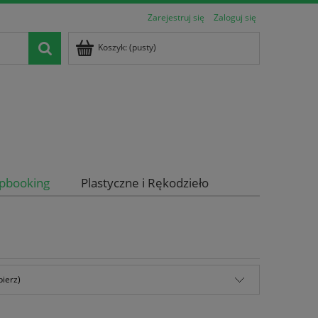
Zarejestruj się
Zaloguj się
Koszyk:
(pusty)
apbooking
Plastyczne i Rękodzieło
bierz)