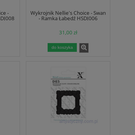
ce -
Wykrojnik Nellie's Choice - Swan
DJ008
- Ramka Łabędź HSDJ006
31,00 zł
do koszyka