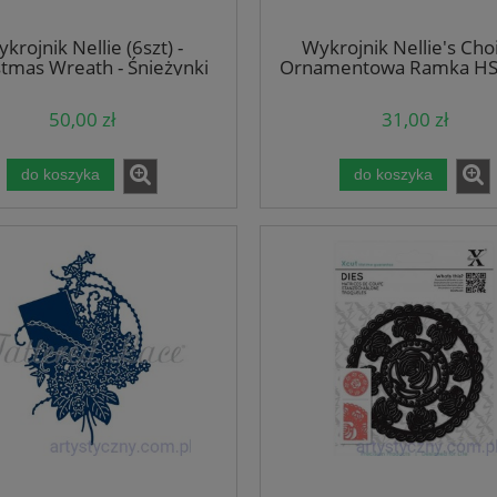
krojnik Nellie (6szt) -
Wykrojnik Nellie's Choi
stmas Wreath - Śnieżynki
Ornamentowa Ramka HS
MFD109
50,00 zł
31,00 zł
do koszyka
do koszyka