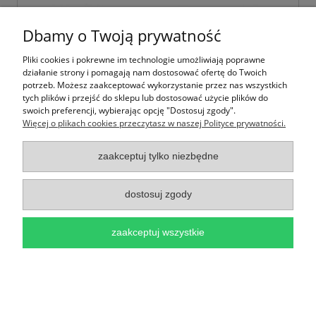
Dbamy o Twoją prywatność
Pliki cookies i pokrewne im technologie umożliwiają poprawne
działanie strony i pomagają nam dostosować ofertę do Twoich
potrzeb. Możesz zaakceptować wykorzystanie przez nas wszystkich
tych plików i przejść do sklepu lub dostosować użycie plików do
swoich preferencji, wybierając opcję "Dostosuj zgody".
Więcej o plikach cookies przeczytasz w naszej Polityce prywatności.
zaakceptuj tylko niezbędne
Aplikacje BIAŁE IHS, Hostia na Komunię 50
sztuk
dostosuj zgody
3,50 zł
zaakceptuj wszystkie
do koszyka