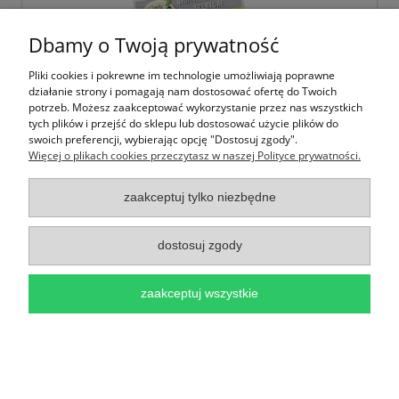
Dbamy o Twoją prywatność
Pliki cookies i pokrewne im technologie umożliwiają poprawne
działanie strony i pomagają nam dostosować ofertę do Twoich
potrzeb. Możesz zaakceptować wykorzystanie przez nas wszystkich
tych plików i przejść do sklepu lub dostosować użycie plików do
swoich preferencji, wybierając opcję "Dostosuj zgody".
Więcej o plikach cookies przeczytasz w naszej Polityce prywatności.
Wykrojnik Claritystamp Marigold and Friends
zaakceptuj tylko niezbędne
- Okienko Kwiaty
dostosuj zgody
45,00 zł
zaakceptuj wszystkie
do koszyka