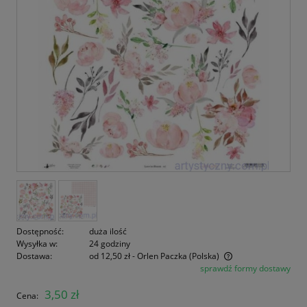
Dostępność:
duża ilość
Wysyłka w:
24 godziny
Dostawa:
od 12,50 zł
- Orlen Paczka
(Polska)
sprawdź formy dostawy
Cena nie zawiera ewentualnych kosztów płatności
3,50 zł
Cena: