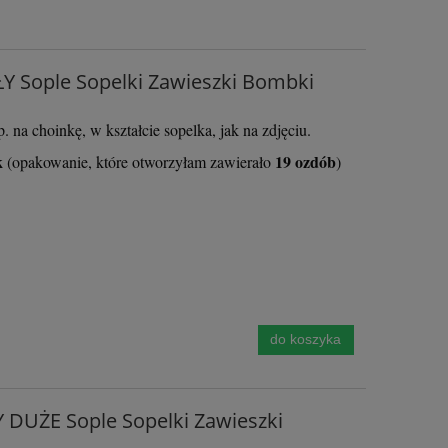
Y Sople Sopelki Zawieszki Bombki
 na choinkę, w kształcie sopelka, jak na zdjęciu.
k
19 ozdób
(opakowanie, które otworzyłam zawierało
)
do koszyka
Zestaw papierów do scrapbookingu
Zestaw papierów 
2-
Craft o'Clock - Mr and Mrs Elegance
Craft o'Clock - Fl
 DUŻE Sople Sopelki Zawieszki
- 15x15cm
15x