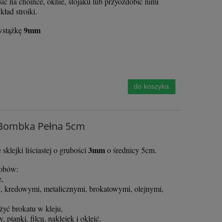
 na choince, oknie, stojaku lub przyozdobić nimi
kład stroiki.
9mm
wstążkę
do koszyka
 Bombka Pełna 5cm
3mm
lejki liściastej o grubości
o średnicy 5cm.
sobów:
e,
, kredowymi, metalicznymi, brokatowymi, olejnymi,
żyć brokatu w kleju,
 pianki, filcu, naklejek i okleić,