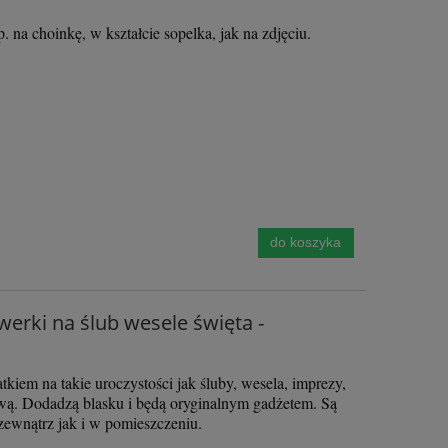
30,00 zł
30,0
 na choinkę, w kształcie sopelka, jak na zdjęciu.
do koszyka
do ko
do koszyka
werki na ślub wesele święta -
iem na takie uroczystości jak śluby, wesela, imprezy,
wą. Dodadzą blasku i będą oryginalnym gadżetem. Są
zewnątrz jak i w pomieszczeniu.