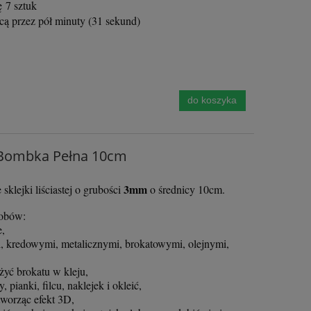
 7 sztuk
 na
Koraliki Kulki FIMO 22mm -
Wstążka Tasiem
cą przez pół minuty (31 sekund)
00
Pomarańczowe w Kwiatki - 1 szt
Złota 3mm
1,20 zł
2,4
do koszyka
do ko
do koszyka
 Bombka Pełna 10cm
3mm
lejki liściastej o grubości
o średnicy 10cm.
sobów:
e,
, kredowymi, metalicznymi, brokatowymi, olejnymi,
żyć brokatu w kleju,
 pianki, filcu, naklejek i okleić,
tworząc efekt 3D,