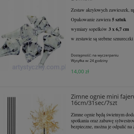
30,00 zł
17,90 zł
Zestaw akrylowych zawieszek, np.
do koszyka
do koszyka
5 sztuk
Opakowanie zawiera
3 x 6,7 cm
wymiary sopelków
w zestawie są srebrne sznureczki
Dostępność:
na wyczerpaniu
Wysyłka w:
24 godziny
14,00 zł
Zimne ognie mini fajer
16cm/31sec/7szt
Zimne ognie będą świetnym dodatk
spotkania oraz zabawę sylwestro
bezpieczne, można je odpalić na 