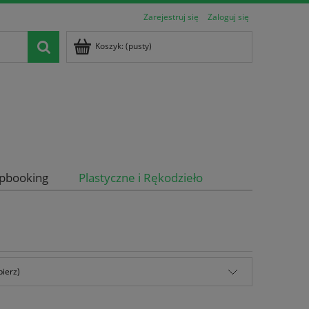
Zarejestruj się
Zaloguj się
Koszyk:
(pusty)
apbooking
Plastyczne i Rękodzieło
bierz)