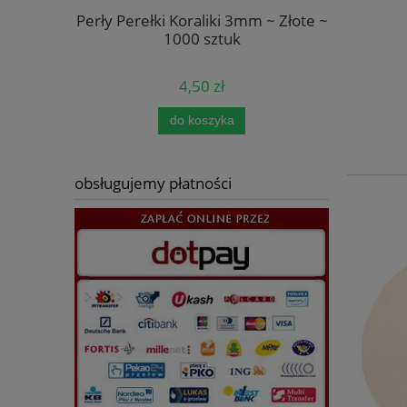
Kremowe
Perły Perełki Koraliki 3mm ~ Złote ~
Naklej
szt
1000 sztuk
Naroż
4,50 zł
do koszyka
pow
obsługujemy płatności