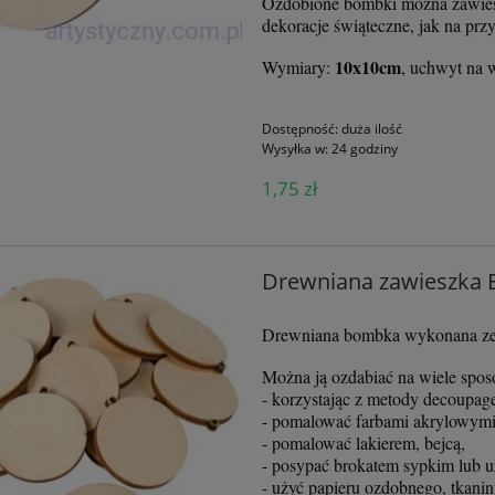
Ozdobione bombki można zawiesić
dekoracje świąteczne, jak na przy
10x10cm
Wymiary:
, uchwyt na 
Dostępność:
duża ilość
Wysyłka w:
24 godziny
1,75 zł
Drewniana zawieszka
Drewniana bombka wykonana ze sk
Można ją ozdabiać na wiele spo
- korzystając z metody decoupag
- pomalować farbami akrylowymi
- pomalować lakierem, bejcą,
- posypać brokatem sypkim lub u
- użyć papieru ozdobnego, tkaniny,