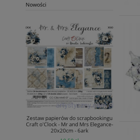
Nowości
apbookingu
Zestaw papierów do scrapbookingu
Zestaw pa
s Elegance-
Craft o'Clock - Mr and Mrs Elegance-
Craft o'Cl
k
20x20cm - 6ark