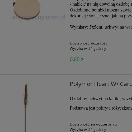
- nakleić na nią dowolną ozdobę 
Ozdobione bombki można zawiesić
dekoracje świąteczne, jak na przy
5x5cm
Wymiary:
, uchwyt na ws
Dostępność:
duża ilość
Wysyłka w:
24 godziny
0,85 zł
Polymer Heart W/ Card
Ozdobny uchwyt na kartki, wizy
Podstawa jest pokryta różyczkam
Dostępność:
na wyczerpaniu
Wysyłka w:
24 godziny