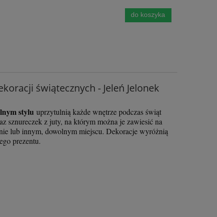
do koszyka
oracji świątecznych - Jeleń Jelonek
lnym stylu
uprzytulnią każde wnętrze podczas świąt
z sznureczek z juty, na którym można je zawiesić na
knie lub innym, dowolnym miejscu. Dekoracje wyróżnią
ego prezentu.