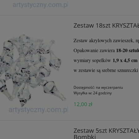
Zestaw 18szt KRYSZTAŁ
Zestaw akrylowych zawieszek, np.
18-20 sztu
Opakowanie zawiera
1,9 x 4,5 cm
wymiary sopelków
w zestawie są srebrne sznureczki
Dostępność:
na wyczerpaniu
Wysyłka w:
24 godziny
12,00 zł
pierów do scrapbookingu
Tekturka Mintay Chippies -
ock - Mr And Mrs Elegance
Numbers cyfry cyferki MT-CHIP
Zestaw 5szt KRYSZTAŁY
- 30x30cm
D93
Bombki