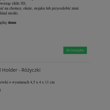
tworząc efekt 3D,
 na choince, oknie, stojaku lub przyozdobić nimi
kład stroiki.
4mm
tążkę
do koszyka
 Holder - Różyczki
tówki o wymiarach 4,5 x 4 x 11 cm
i