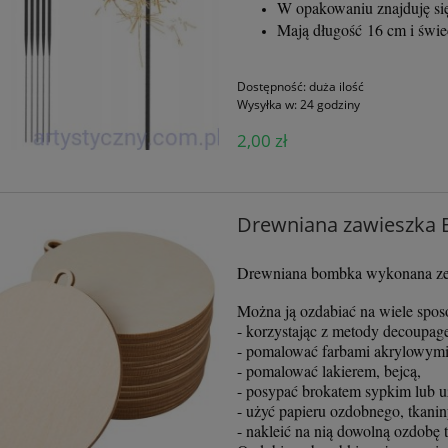
W opakowaniu znajduję się
ki Ozdobne - Zawijasy
Woreczki foliowe Folijki Foliówki
Mają długość 16 cm i świe
niki 1314 - srebrne
Koperty B6 ~ 13,5x22,5cm - 1
sztuk
Dostępność:
duża ilość
3,50 zł
10,00 zł
Wysyłka w:
24 godziny
iadom o dostępności
do koszyka
2,00 zł
Drewniana zawieszka
Drewniana bombka wykonana ze sk
Można ją ozdabiać na wiele spo
- korzystając z metody decoupag
- pomalować farbami akrylowymi
- pomalować lakierem, bejcą,
- posypać brokatem sypkim lub u
- użyć papieru ozdobnego, tkaniny,
- nakleić na nią dowolną ozdobę 