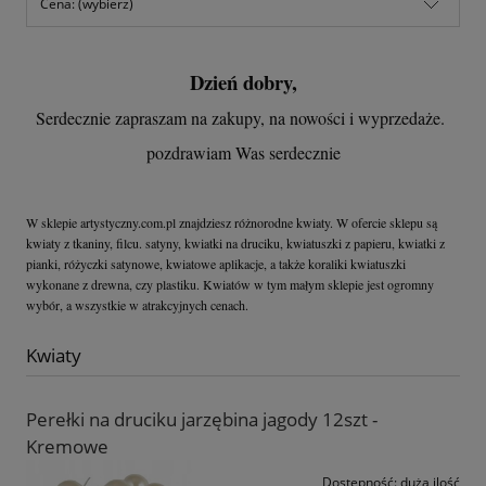
Cena: (wybierz)
Dzień dobry,
Serdecznie zapraszam na zakupy, na nowości i wyprzedaże.
pozdrawiam Was serdecznie
W sklepie artystyczny.com.pl znajdziesz różnorodne kwiaty. W ofercie sklepu są
kwiaty z tkaniny, filcu. satyny, kwiatki na druciku, kwiatuszki z papieru, kwiatki z
pianki, różyczki satynowe, kwiatowe aplikacje, a także koraliki kwiatuszki
wykonane z drewna, czy plastiku. Kwiatów w tym małym sklepie jest ogromny
wybór, a wszystkie w atrakcyjnych cenach.
Kwiaty
Perełki na druciku jarzębina jagody 12szt -
Kremowe
Dostępność:
duża ilość