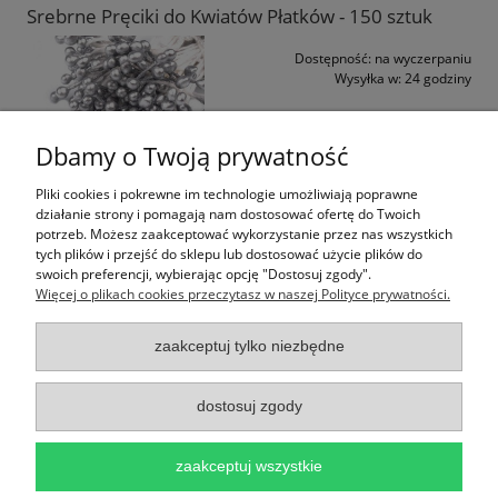
Srebrne Pręciki do Kwiatów Płatków - 150 sztuk
Dostępność:
na wyczerpaniu
Wysyłka w:
24 godziny
3,00 zł
Dbamy o Twoją prywatność
do koszyka
Pliki cookies i pokrewne im technologie umożliwiają poprawne
działanie strony i pomagają nam dostosować ofertę do Twoich
Zielone Pręciki do Kwiatów Płatków - 150 sztuk
potrzeb. Możesz zaakceptować wykorzystanie przez nas wszystkich
tych plików i przejść do sklepu lub dostosować użycie plików do
swoich preferencji, wybierając opcję "Dostosuj zgody".
Dostępność:
na wyczerpaniu
Więcej o plikach cookies przeczytasz w naszej Polityce prywatności.
Wysyłka w:
24 godziny
3,00 zł
zaakceptuj tylko niezbędne
do koszyka
dostosuj zgody
zaakceptuj wszystkie
Ważne Informacje