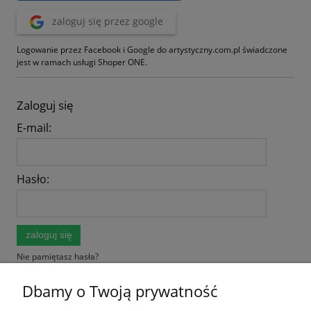
zaloguj się przez google
Logowanie przez Facebook i Google do artystyczny.com.pl świadczone
jest w ramach usługi Shoper ONE.
Zaloguj się
E-mail:
Hasło:
zaloguj się
Nie pamiętasz hasła?
Dbamy o Twoją prywatność
Zarejestruj się