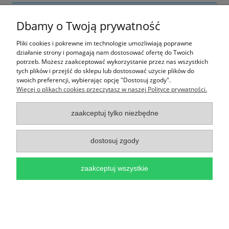
Nie znaleziono produktów spełniających podane kryteria.
Dbamy o Twoją prywatność
Pliki cookies i pokrewne im technologie umożliwiają poprawne
działanie strony i pomagają nam dostosować ofertę do Twoich
Ważne Informacje
potrzeb. Możesz zaakceptować wykorzystanie przez nas wszystkich
tych plików i przejść do sklepu lub dostosować użycie plików do
swoich preferencji, wybierając opcję "Dostosuj zgody".
pokaż pełną wersję strony
Więcej o plikach cookies przeczytasz w naszej Polityce prywatności.
Sklep internetowy Shoper.pl
zaakceptuj tylko niezbędne
dostosuj zgody
zaakceptuj wszystkie