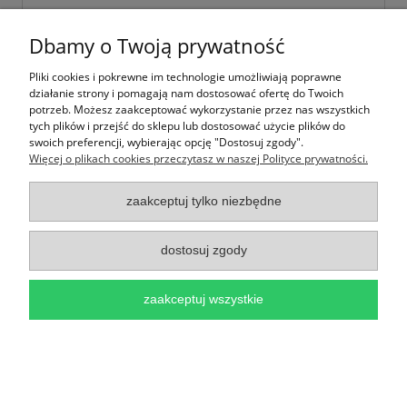
Dbamy o Twoją prywatność
Pliki cookies i pokrewne im technologie umożliwiają poprawne
działanie strony i pomagają nam dostosować ofertę do Twoich
potrzeb. Możesz zaakceptować wykorzystanie przez nas wszystkich
tych plików i przejść do sklepu lub dostosować użycie plików do
swoich preferencji, wybierając opcję "Dostosuj zgody".
Więcej o plikach cookies przeczytasz w naszej Polityce prywatności.
zaakceptuj tylko niezbędne
Naklejki Świąteczne ok. 500 szt - Srebrne
Gwiazdki 0057
dostosuj zgody
3,50 zł
zaakceptuj wszystkie
do koszyka