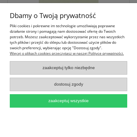
Dbamy o Twoją prywatność
Pliki cookies i pokrewne im technologie umożliwiają poprawne
działanie strony i pomagają nam dostosować ofertę do Twoich
potrzeb. Możesz zaakceptować wykorzystanie przez nas wszystkich
tych plików i przejść do sklepu lub dostosować użycie plików do
swoich preferencji, wybierając opcję "Dostosuj zgody".
Więcej o plikach cookies przeczytasz w naszej Polityce prywatności.
Baza do Kartek - Beżowy papier fakturowany
30x30cm - 216g Light Cappuccino
zaakceptuj tylko niezbędne
2,70 zł
dostosuj zgody
do koszyka
zaakceptuj wszystkie