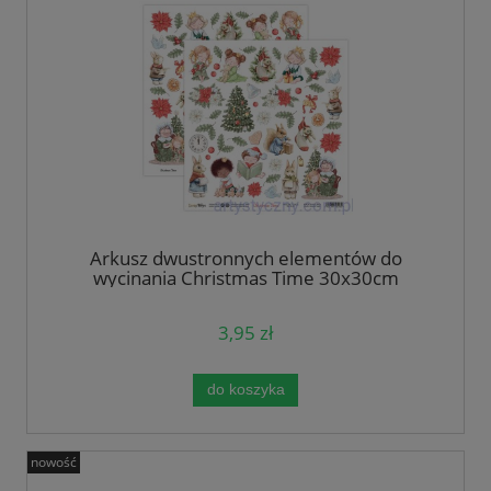
Arkusz dwustronnych elementów do
wycinania Christmas Time 30x30cm
ScrapBoys
3,95 zł
do koszyka
nowość