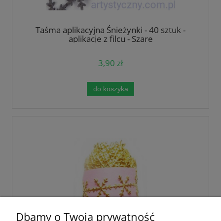
Taśma aplikacyjna Śnieżynki - 40 sztuk -
aplikacje z filcu - Szare
3,90 zł
do koszyka
Dbamy o Twoją prywatność