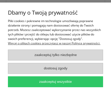
Dbamy o Twoją prywatność
Pliki cookies i pokrewne im technologie umożliwiają poprawne
działanie strony i pomagają nam dostosować ofertę do Twoich
potrzeb. Możesz zaakceptować wykorzystanie przez nas wszystkich
tych plików i przejść do sklepu lub dostosować użycie plików do
swoich preferencji, wybierając opcję "Dostosuj zgody".
Więcej o plikach cookies przeczytasz w naszej Polityce prywatności.
zaakceptuj tylko niezbędne
Papiery Dixi Toppers 9x9cm, 24ark, Pola Łąki
ET0268
dostosuj zgody
9,45 zł
zaakceptuj wszystkie
do koszyka