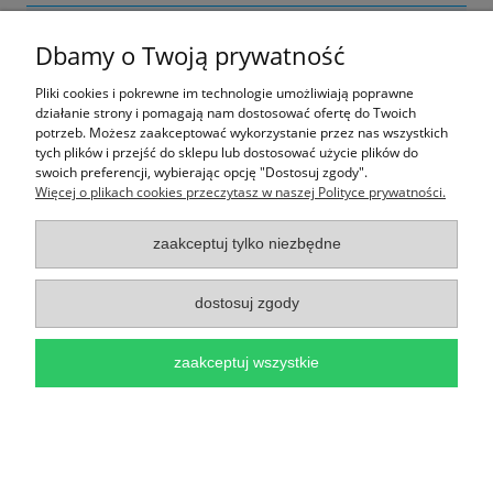
Nie znaleziono produktów spełniających podane kryteria.
Dbamy o Twoją prywatność
Pliki cookies i pokrewne im technologie umożliwiają poprawne
działanie strony i pomagają nam dostosować ofertę do Twoich
Ważne Informacje
potrzeb. Możesz zaakceptować wykorzystanie przez nas wszystkich
tych plików i przejść do sklepu lub dostosować użycie plików do
swoich preferencji, wybierając opcję "Dostosuj zgody".
pokaż pełną wersję strony
Więcej o plikach cookies przeczytasz w naszej Polityce prywatności.
Sklep internetowy Shoper.pl
zaakceptuj tylko niezbędne
dostosuj zgody
zaakceptuj wszystkie