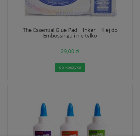
The Essential Glue Pad + Inker ~ Klej do
Embossingu i nie tylko
29,00 zł
do koszyka