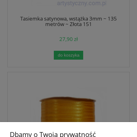
Tasiemka satynowa, wstążka 3mm ~ 135
metrów ~ Złota 151
27,90 zł
do koszyka
Dbamy o Twoją prywatność