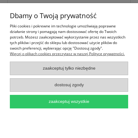
Dbamy o Twoją prywatność
Pliki cookies i pokrewne im technologie umożliwiają poprawne
działanie strony i pomagają nam dostosować ofertę do Twoich
potrzeb. Możesz zaakceptować wykorzystanie przez nas wszystkich
tych plików i przejść do sklepu lub dostosować użycie plików do
swoich preferencji, wybierając opcję "Dostosuj zgody".
Więcej o plikach cookies przeczytasz w naszej Polityce prywatności.
zaakceptuj tylko niezbędne
Papier Papermania Cherry Blossom -
15x15cm - 36 ark
dostosuj zgody
32,00 zł
zaakceptuj wszystkie
do koszyka