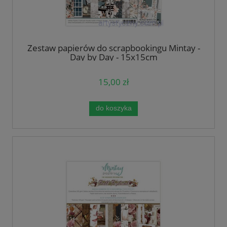
Zestaw papierów do scrapbookingu Mintay -
Day by Day - 15x15cm
15,00 zł
do koszyka