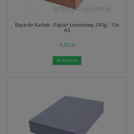
Baza do Kartek - Papier Łososiowy 240g - 10x
A5
4,50 zł
do koszyka