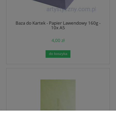
Baza do Kartek - Papier Lawendowy 160g -
10x A5
4,00 zł
do koszyka