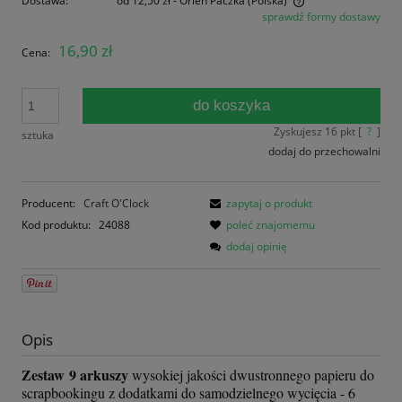
Dostawa:
od 12,50 zł
- Orlen Paczka
(Polska)
sprawdź formy dostawy
Cena nie zawiera ewentualnych kosztów płatności
16,90 zł
Cena:
do koszyka
Zyskujesz
16
pkt [
?
]
sztuka
dodaj do przechowalni
Producent:
Craft O'Clock
zapytaj o produkt
Kod produktu:
24088
poleć znajomemu
dodaj opinię
Opis
Zestaw 9 arkuszy
wysokiej jakości dwustronnego papieru do
scrapbookingu z dodatkami do samodzielnego wycięcia - 6