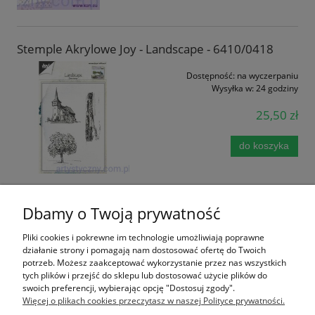
Stemple Akrylowe Joy - Landscape - 6410/0418
Dostępność:
na wyczerpaniu
Wysyłka w:
24 godziny
25,50 zł
do koszyka
Dbamy o Twoją prywatność
Stemple Akrylowe, Trees, 3 Drzewa Drzewka
Pliki cookies i pokrewne im technologie umożliwiają poprawne
Dostępność:
na wyczerpaniu
działanie strony i pomagają nam dostosować ofertę do Twoich
Wysyłka w:
24 godziny
potrzeb. Możesz zaakceptować wykorzystanie przez nas wszystkich
tych plików i przejść do sklepu lub dostosować użycie plików do
7,00 zł
swoich preferencji, wybierając opcję "Dostosuj zgody".
Więcej o plikach cookies przeczytasz w naszej Polityce prywatności.
do koszyka