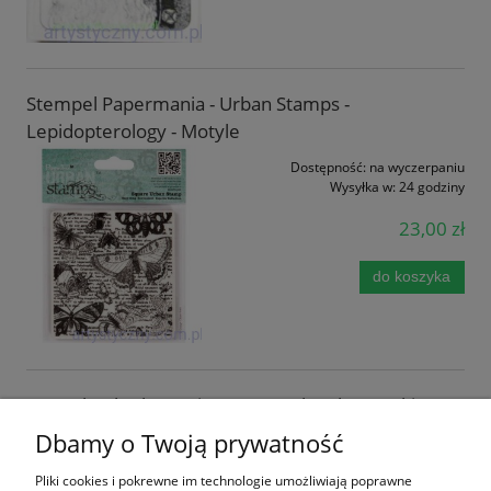
Stempel Papermania - Urban Stamps -
Lepidopterology - Motyle
Dostępność:
na wyczerpaniu
Wysyłka w:
24 godziny
23,00 zł
do koszyka
Stemple Akrylowe Viva Decor - Sketches - Szkice -
102
Dbamy o Twoją prywatność
Dostępność:
na wyczerpaniu
Pliki cookies i pokrewne im technologie umożliwiają poprawne
Wysyłka w:
24 godziny