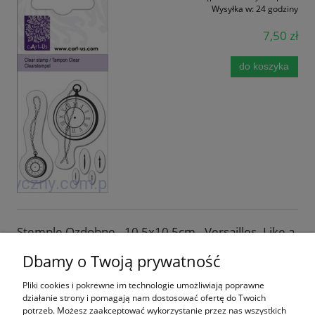
Wysyłka w:
24 godziny
7,50 zł
do koszyka
Stemple Ozdobne - 10,5x10,5cm - Versailles. Like a
king
Dbamy o Twoją prywatność
Dostępność:
na wyczerpaniu
Pliki cookies i pokrewne im technologie umożliwiają poprawne
Wysyłka w:
24 godziny
działanie strony i pomagają nam dostosować ofertę do Twoich
9,50 zł
potrzeb. Możesz zaakceptować wykorzystanie przez nas wszystkich