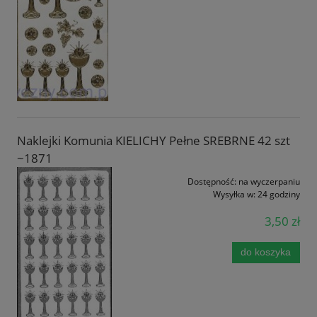
Naklejki Komunia KIELICHY Pełne SREBRNE 42 szt
~1871
Dostępność:
na wyczerpaniu
Wysyłka w:
24 godziny
3,50 zł
do koszyka