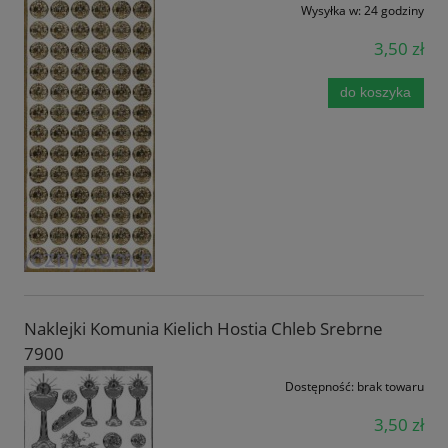
Wysyłka w:
24 godziny
3,50 zł
do koszyka
Naklejki Komunia Kielich Hostia Chleb Srebrne
7900
Dostępność:
brak towaru
3,50 zł