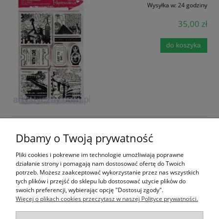
Wysyłka w:
24 godziny
35,00 zł
do koszyka
Stemple Akrylowe Viva Decor - Liście Krzyże
Dbamy o Twoją prywatność
Drzewo 038
Pliki cookies i pokrewne im technologie umożliwiają poprawne
Dostępność:
na wyczerpaniu
działanie strony i pomagają nam dostosować ofertę do Twoich
Wysyłka w:
24 godziny
potrzeb. Możesz zaakceptować wykorzystanie przez nas wszystkich
tych plików i przejść do sklepu lub dostosować użycie plików do
22,50 zł
swoich preferencji, wybierając opcję "Dostosuj zgody".
Więcej o plikach cookies przeczytasz w naszej Polityce prywatności.
do koszyka