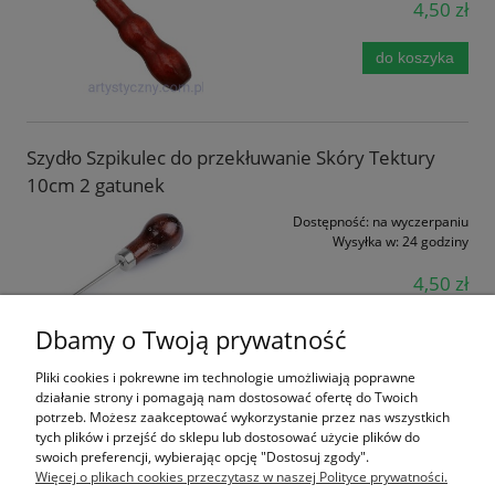
4,50 zł
do koszyka
Szydło Szpikulec do przekłuwanie Skóry Tektury
10cm 2 gatunek
Dostępność:
na wyczerpaniu
Wysyłka w:
24 godziny
4,50 zł
Dbamy o Twoją prywatność
do koszyka
Pliki cookies i pokrewne im technologie umożliwiają poprawne
Szydło z dziurką do Skóry Tektury Papieru Igła
działanie strony i pomagają nam dostosować ofertę do Twoich
potrzeb. Możesz zaakceptować wykorzystanie przez nas wszystkich
Tkacka 13cm
tych plików i przejść do sklepu lub dostosować użycie plików do
swoich preferencji, wybierając opcję "Dostosuj zgody".
Dostępność:
na wyczerpaniu
Więcej o plikach cookies przeczytasz w naszej Polityce prywatności.
Wysyłka w:
24 godziny