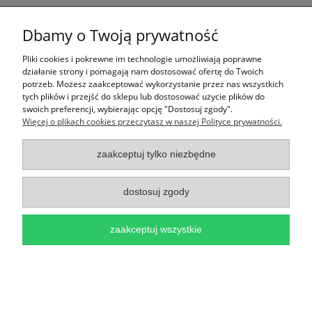
pokaż pełną wersję strony
Dbamy o Twoją prywatność
Sklep internetowy Shoper.pl
Pliki cookies i pokrewne im technologie umożliwiają poprawne
działanie strony i pomagają nam dostosować ofertę do Twoich
potrzeb. Możesz zaakceptować wykorzystanie przez nas wszystkich
tych plików i przejść do sklepu lub dostosować użycie plików do
swoich preferencji, wybierając opcję "Dostosuj zgody".
Więcej o plikach cookies przeczytasz w naszej Polityce prywatności.
zaakceptuj tylko niezbędne
dostosuj zgody
zaakceptuj wszystkie