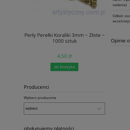
nadania)
Odbiór oso
wcześniej
Kremowe
Perły Perełki Koraliki 3mm ~ Złote ~
Naklej
Opinie o
szt
1000 sztuk
Naroż
4,50 zł
do koszyka
pow
Producenci
Wybierz producenta
obsługujemy płatności