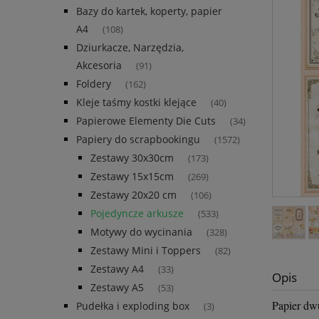
Bazy do kartek, koperty, papier
A4
(108)
Dziurkacze, Narzędzia,
Akcesoria
(91)
Foldery
(162)
Kleje taśmy kostki klejące
(40)
Papierowe Elementy Die Cuts
(34)
Papiery do scrapbookingu
(1572)
Zestawy 30x30cm
(173)
Zestawy 15x15cm
(269)
Zestawy 20x20 cm
(106)
Pojedyncze arkusze
(533)
Motywy do wycinania
(328)
Zestawy Mini i Toppers
(82)
Zestawy A4
(33)
Opis
Zestawy A5
(53)
Papier dw
Pudełka i exploding box
(3)