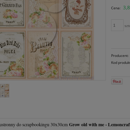
C
3,8
Cena:
pł
szt
Producent:
Kod produk
Grow old with me - Lemoncraf
ustronny do scrapbookingu 30x30cm