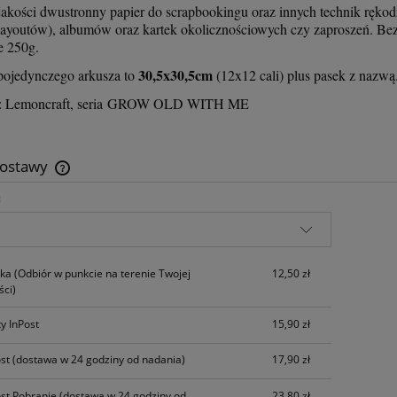
akości dwustronny papier do scrapbookingu oraz innych technik rękodz
layoutów), albumów oraz kartek okolicznościowych czy zaproszeń. Bezk
e 250g.
30,5x30,5cm
ojedynczego arkusza to
(12x12 cali) plus pasek z nazwą
t: Lemoncraft, seria GROW OLD WITH ME
dostawy
:
Cena nie zawiera ewentualnych kosztów
płatności
zka
(Odbiór w punkcie na terenie Twojej
12,50 zł
ci)
y InPost
15,90 zł
ost
(dostawa w 24 godziny od nadania)
17,90 zł
ost Pobranie
(dostawa w 24 godziny od
23,80 zł