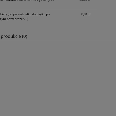
bisty
(od poniedziałku do piątku po
0,01 zł
szym potwierdzeniu)
ki Ozdobne - Zawijasy
Woreczki foliowe Folijki Foliówki
 produkcie (0)
niki 1314 - srebrne
Koperty B6 ~ 13,5x22,5cm - 1
sztuk
3,50 zł
10,00 zł
iadom o dostępności
do koszyka