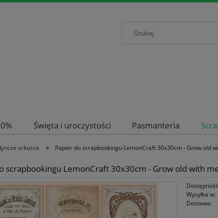
-50%
Święta i uroczystości
Pasmanteria
Scr
»
dyncze arkusze
Papier do scrapbookingu LemonCraft 30x30cm - Grow old wi
do scrapbookingu LemonCraft 30x30cm - Grow old with me
Dostępność
Wysyłka w:
Dostawa: