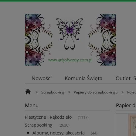
Nowości
Komunia Święta
Outlet 
»
»
»
Scrapbooking
Papiery do scrapbookingu
Poje
Menu
Papier 
Plastyczne i Rękodzieło
(1117)
Scrapbooking
(2630)
Albumy, notesy, akcesoria
(44)