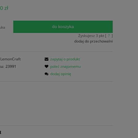
ena nie zawiera ewentualnych kosztów
0 zł
atności
do koszyka
uka
Zyskujesz
3
pkt [
?
]
dodaj do przechowalni
LemonCraft
zapytaj o produkt
tu:
23991
poleć znajomemu
dodaj opinię
t