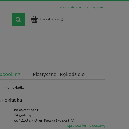
Zarejestruj się
Zaloguj się
Koszyk:
(pusty)
apbooking
Plastyczne i Rękodzieło
th me - okładka
 - okładka
:
na wyczerpaniu
24 godziny
od 12,50 zł
- Orlen Paczka
(Polska)
sprawdź formy dostawy