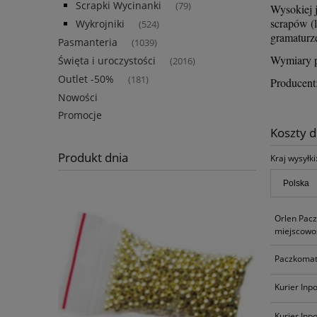
Scrapki Wycinanki
(79)
Wysokiej j
scrapów (
Wykrojniki
(524)
gramaturz
Pasmanteria
(1039)
Wymiary p
Święta i uroczystości
(2016)
Outlet -50%
(181)
Producen
Nowości
Promocje
Koszty 
Produkt dnia
Kraj wysyłki
Orlen Pac
miejscowoś
Paczkomat
Kurier Inp
Kurier Inp