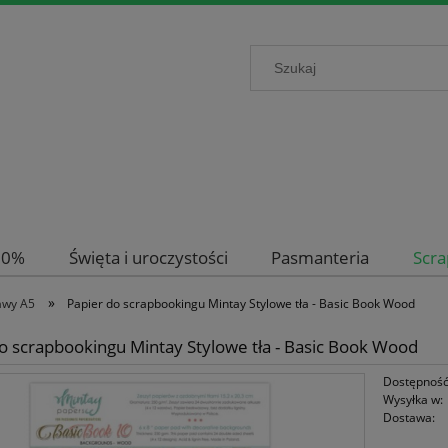
-50%
Święta i uroczystości
Pasmanteria
Scr
»
awy A5
Papier do scrapbookingu Mintay Stylowe tła - Basic Book Wood
o scrapbookingu Mintay Stylowe tła - Basic Book Wood
Dostępność
Wysyłka w:
Dostawa: