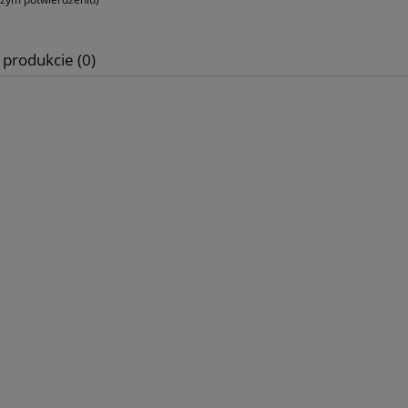
 produkcie (0)
ki Ozdobne - Zawijasy
Woreczki foliowe Folijki Foliówki
niki 1314 - srebrne
Koperty B6 ~ 13,5x22,5cm - 1
sztuk
3,50 zł
10,00 zł
iadom o dostępności
do koszyka