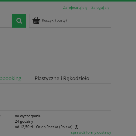
Zarejestruj się
Zaloguj się
Koszyk:
(pusty)
apbooking
Plastyczne i Rękodzieło
:
na wyczerpaniu
24 godziny
od 12,50 zł
- Orlen Paczka
(Polska)
sprawdź formy dostawy