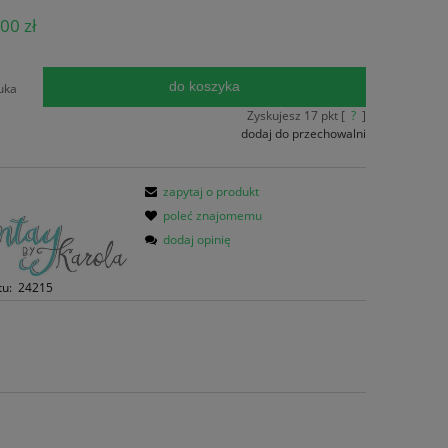
ena nie zawiera ewentualnych kosztów
00 zł
atności
do koszyka
uka
Zyskujesz
17
pkt [
?
]
dodaj do przechowalni
zapytaj o produkt
poleć znajomemu
dodaj opinię
tu:
24215