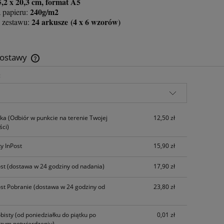
5,2 x 20,3 cm, format A5
240g/m2
 papieru:
24 arkusze (4 x 6 wzorów)
 zestawu:
dostawy
:
Cena nie zawiera ewentualnych kosztów
płatności
zka
(Odbiór w punkcie na terenie Twojej
12,50 zł
ci)
y InPost
15,90 zł
ost
(dostawa w 24 godziny od nadania)
17,90 zł
ost Pobranie
(dostawa w 24 godziny od
23,80 zł
bisty
(od poniedziałku do piątku po
0,01 zł
szym potwierdzeniu)