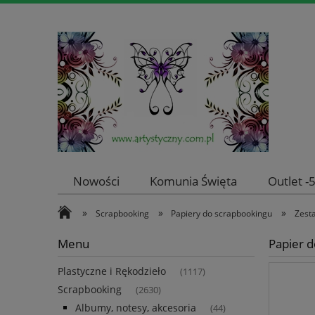
Nowości
Komunia Święta
Outlet 
»
»
»
Scrapbooking
Papiery do scrapbookingu
Zest
Menu
Papier d
Plastyczne i Rękodzieło
(1117)
Scrapbooking
(2630)
Albumy, notesy, akcesoria
(44)