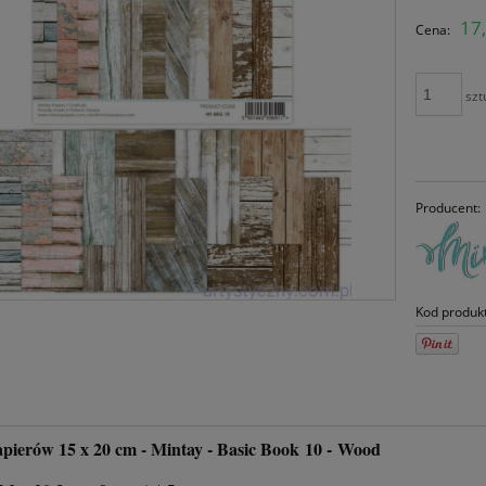
C
17,
Cena:
pł
szt
Producent:
Kod produk
pierów 15 x 20 cm - Mintay - Basic Book 10 - Wood