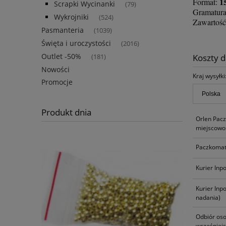
1
Format:
Scrapki Wycinanki
(79)
Gramatura
Wykrojniki
(524)
Zawartość
Pasmanteria
(1039)
Święta i uroczystości
(2016)
Outlet -50%
Koszty 
(181)
Nowości
Kraj wysyłki
Promocje
Produkt dnia
Orlen Pac
miejscowoś
Paczkomat
Kurier Inp
Kurier Inp
nadania)
Odbiór oso
wcześniej