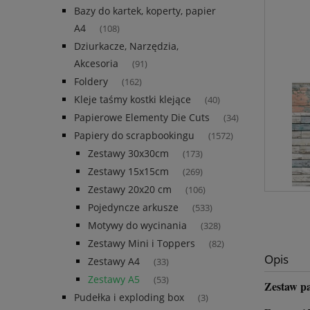
Bazy do kartek, koperty, papier
A4
(108)
Dziurkacze, Narzędzia,
Akcesoria
(91)
Foldery
(162)
Kleje taśmy kostki klejące
(40)
Papierowe Elementy Die Cuts
(34)
Papiery do scrapbookingu
(1572)
Zestawy 30x30cm
(173)
Zestawy 15x15cm
(269)
Zestawy 20x20 cm
(106)
Pojedyncze arkusze
(533)
Motywy do wycinania
(328)
Zestawy Mini i Toppers
(82)
Opis
Zestawy A4
(33)
Zestawy A5
(53)
Zestaw pa
Pudełka i exploding box
(3)