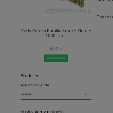
Opinie o
Kremowe
Perły Perełki Koraliki 3mm ~ Złote ~
Naklej
szt
1000 sztuk
Naroż
4,50 zł
do koszyka
pow
Producenci
Wybierz producenta
obsługujemy płatności