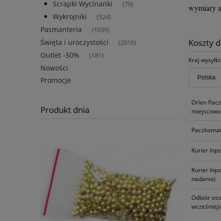
Scrapki Wycinanki
(79)
wymiary a
Wykrojniki
(524)
Pasmanteria
(1039)
Koszty 
Święta i uroczystości
(2016)
Outlet -50%
(181)
Kraj wysyłki
Nowości
Promocje
Orlen Pac
Produkt dnia
miejscowoś
Paczkomat
Kurier Inp
Kurier Inp
nadania)
Odbiór oso
wcześniej