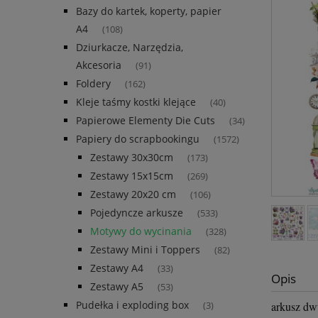
Bazy do kartek, koperty, papier
A4
(108)
Dziurkacze, Narzędzia,
Akcesoria
(91)
Foldery
(162)
Kleje taśmy kostki klejące
(40)
Papierowe Elementy Die Cuts
(34)
Papiery do scrapbookingu
(1572)
Zestawy 30x30cm
(173)
Zestawy 15x15cm
(269)
Zestawy 20x20 cm
(106)
Pojedyncze arkusze
(533)
Motywy do wycinania
(328)
Zestawy Mini i Toppers
(82)
Zestawy A4
(33)
Opis
Zestawy A5
(53)
Pudełka i exploding box
arkusz dw
(3)