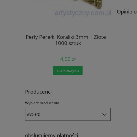
Opinie o
Kremowe
Perły Perełki Koraliki 3mm ~ Złote ~
Naklej
szt
1000 sztuk
Naroż
4,50 zł
do koszyka
pow
Producenci
Wybierz producenta
obsługujemy płatności