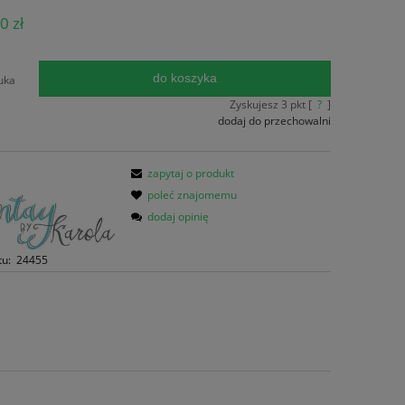
ena nie zawiera ewentualnych kosztów
0 zł
atności
do koszyka
uka
Zyskujesz
3
pkt [
?
]
dodaj do przechowalni
zapytaj o produkt
poleć znajomemu
dodaj opinię
tu:
24455