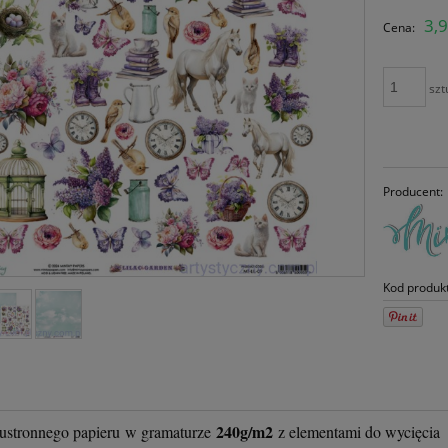
C
3,9
Cena:
pł
szt
Producent:
Kod produk
240g/m2
ustronnego papieru
w gramaturze
z elementami do wycięcia