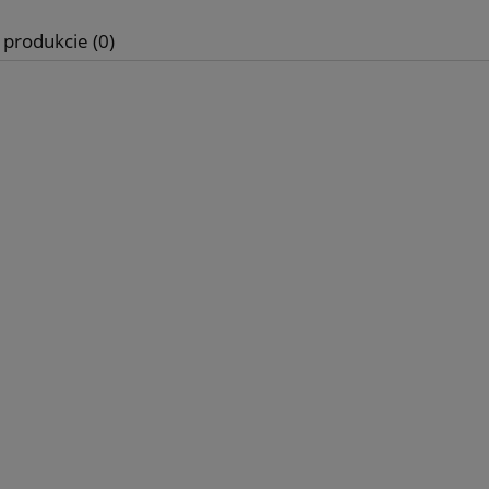
 produkcie (0)
ki Ozdobne - Zawijasy
Woreczki foliowe Folijki Foliówki
niki 1314 - srebrne
Koperty B6 ~ 13,5x22,5cm - 1
sztuk
3,50 zł
10,00 zł
iadom o dostępności
do koszyka