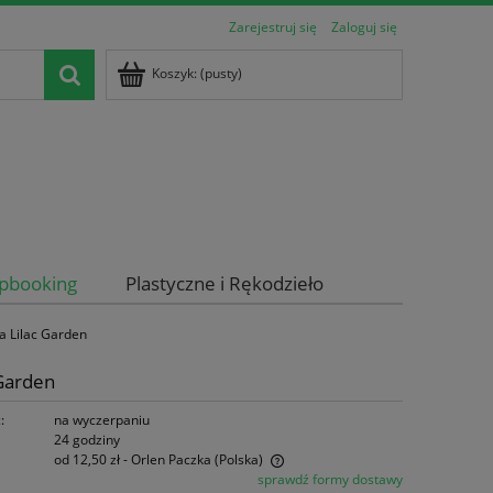
Zarejestruj się
Zaloguj się
Koszyk:
(pusty)
apbooking
Plastyczne i Rękodzieło
a Lilac Garden
 Garden
:
na wyczerpaniu
24 godziny
od 12,50 zł
- Orlen Paczka
(Polska)
sprawdź formy dostawy