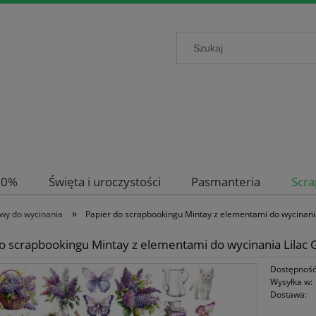
-50%
Święta i uroczystości
Pasmanteria
Scr
»
wy do wycinania
Papier do scrapbookingu Mintay z elementami do wycinani
o scrapbookingu Mintay z elementami do wycinania Lilac
Dostępność
Wysyłka w:
Dostawa: