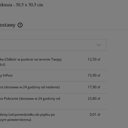
rkusza - 30,5 x 30,5 cm
dostawy
:
Cena nie zawiera ewentualnych kosztów
płatności
zka
(Odbiór w punkcie na terenie Twojej
12,50 zł
ci)
y InPost
15,90 zł
ost
(dostawa w 24 godziny od nadania)
17,90 zł
ost Pobranie
(dostawa w 24 godziny od
23,80 zł
bisty
(od poniedziałku do piątku po
0,01 zł
szym potwierdzeniu)