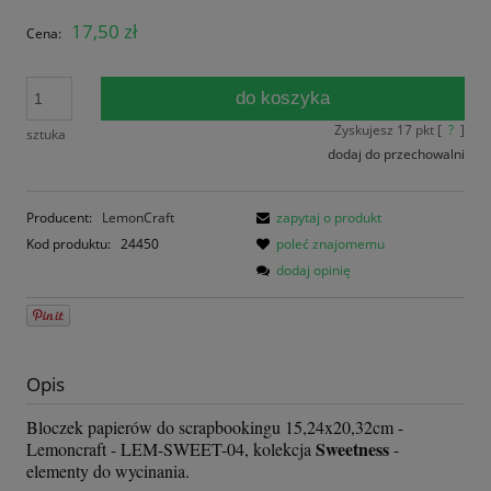
17,50 zł
Cena:
do koszyka
Zyskujesz
17
pkt [
?
]
sztuka
dodaj do przechowalni
Producent:
LemonCraft
zapytaj o produkt
Kod produktu:
24450
poleć znajomemu
dodaj opinię
Opis
Bloczek papierów do scrapbookingu 15,24x20,32cm -
Sweetness
Lemoncraft - LEM-SWEET-04, kolekcja
-
elementy do wycinania.