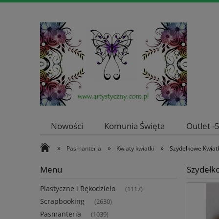
Nowości
Komunia Święta
Outlet 
»
»
»
Pasmanteria
Kwiaty kwiatki
Szydełkowe Kwiatki
Menu
Szydełko
Plastyczne i Rękodzieło
(1117)
Scrapbooking
(2630)
Pasmanteria
(1039)