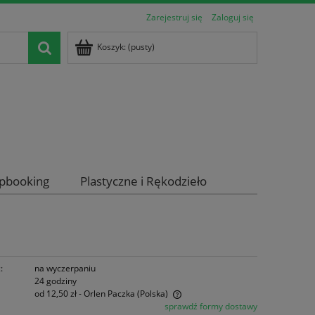
Zarejestruj się
Zaloguj się
Koszyk:
(pusty)
apbooking
Plastyczne i Rękodzieło
:
na wyczerpaniu
24 godziny
od 12,50 zł
- Orlen Paczka
(Polska)
sprawdź formy dostawy