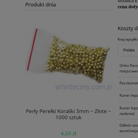
średnica 
Produkt dnia
cena doty
Koszty 
Kraj wysyłki
Orlen Pac
miejscowoś
Paczkomat
Kurier Inp
Kurier Inp
Kremowe
Perły Perełki Koraliki 3mm ~ Złote ~
Naklej
nadania)
szt
1000 sztuk
Naroż
Odbiór oso
wcześniej
4,50 zł