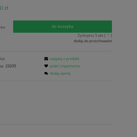
ena nie zawiera ewentualnych kosztów
0 zł
atności
do koszyka
uka
Zyskujesz
5
pkt [
?
]
dodaj do przechowalni
Liz
zapytaj o produkt
tu:
23235
poleć znajomemu
dodaj opinię