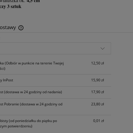
4,5 cm
kwiatuszka ok.
czy 3 sztuk
dostawy
:
Cena nie zawiera ewentualnych kosztów
płatności
zka
(Odbiór w punkcie na terenie Twojej
12,50 zł
ci)
y InPost
15,90 zł
ost
(dostawa w 24 godziny od nadania)
17,90 zł
ost Pobranie
(dostawa w 24 godziny od
23,80 zł
ki Ozdobne - Zawijasy
Woreczki foliowe Folijki Foliówki
niki 1314 - srebrne
Koperty B6 ~ 13,5x22,5cm - 1
sztuk
bisty
(od poniedziałku do piątku po
0,01 zł
szym potwierdzeniu)
3,50 zł
10,00 zł