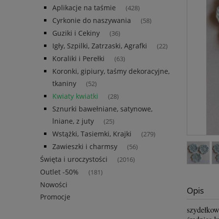
Aplikacje na taśmie
(428)
Cyrkonie do naszywania
(58)
Guziki i Cekiny
(36)
Igły, Szpilki, Zatrzaski, Agrafki
(22)
Koraliki i Perełki
(63)
Koronki, gipiury, taśmy dekoracyjne,
tkaniny
(52)
Kwiaty kwiatki
(28)
Sznurki bawełniane, satynowe,
lniane, z juty
(25)
Wstążki, Tasiemki, Krajki
(279)
Zawieszki i charmsy
(56)
Święta i uroczystości
(2016)
Outlet -50%
(181)
Nowości
Opis
Promocje
szydełkow