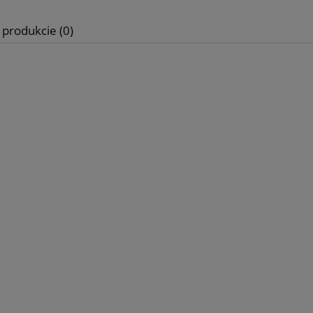
iadom o dostępności
do koszyka
 produkcie (0)