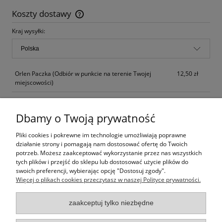
Koszty dostawy
Cena nie zawiera ewentualnych kosztów płatności
Kraj wysyłki:
Orlen Paczka
(Odbiór w punkcie na terenie Twojej
12,50 zł
miejscowości)
Paczkomaty InPost
15,90 zł
Dbamy o Twoją prywatność
Kurier Inpost
(dostawa w 24 godziny od nadania)
17,90 zł
Pliki cookies i pokrewne im technologie umożliwiają poprawne
Kurier Inpost Pobranie
(dostawa w 24 godziny od
23,80 zł
działanie strony i pomagają nam dostosować ofertę do Twoich
nadania)
potrzeb. Możesz zaakceptować wykorzystanie przez nas wszystkich
tych plików i przejść do sklepu lub dostosować użycie plików do
Odbiór osobisty
(od poniedziałku do piątku po
0,01 zł
swoich preferencji, wybierając opcję "Dostosuj zgody".
wcześniejszym potwierdzeniu)
Więcej o plikach cookies przeczytasz w naszej Polityce prywatności.
zaakceptuj tylko niezbędne
Opinie o produkcie (0)