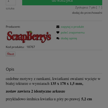
do koszyka
Zyskujesz
7
pkt [
?
]
sztuka
dodaj do przechowalni
Producent:
zapytaj o produkt
poleć znajomemu
dodaj opinię
Kod produktu:
18767
Opis
ozdobne motywy z ramkami, kwiatkami owalami wycięte w
135 x 178 x 1,5 mm,
białej tekturze o wymiarach
zestaw zawiera 2 identyczne arkusze
5,2 cm
przykładowo średnica kwiatka u góry po prawej