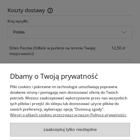
Koszty dostawy
Cena nie zawiera ewentualnych kosztów płatności
Kraj wysyłki:
Orlen Paczka
(Odbiór w punkcie na terenie Twojej
12,50 zł
miejscowości)
Paczkomaty InPost
15,90 zł
Dbamy o Twoją prywatność
Kurier Inpost
(dostawa w 24 godziny od nadania)
17,90 zł
Pliki cookies i pokrewne im technologie umożliwiają poprawne
Kurier Inpost Pobranie
(dostawa w 24 godziny od
23,80 zł
działanie strony i pomagają nam dostosować ofertę do Twoich
nadania)
potrzeb. Możesz zaakceptować wykorzystanie przez nas wszystkich
tych plików i przejść do sklepu lub dostosować użycie plików do
Odbiór osobisty
(od poniedziałku do piątku po
0,01 zł
swoich preferencji, wybierając opcję "Dostosuj zgody".
wcześniejszym potwierdzeniu)
Więcej o plikach cookies przeczytasz w naszej Polityce prywatności.
zaakceptuj tylko niezbędne
Opinie o produkcie (0)