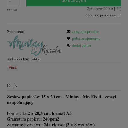
do koszyka
Zyskujesz
20
pkt [
?
]
sztuka
dodaj do przechowalni
Producent:
zapytaj o produkt
poleć znajomemu
dodaj opinię
Kod produktu:
24473
Opis
Zestaw papierów 15 x 20 cm - Mintay - Mr. Fix it - zeszyt
uzupełniający
15,2 x 20,3 cm, format A5
Format:
240g/m2
Gramatura papieru:
24 arkusze (3 x 8 wzorów)
Zawartość zestawu: