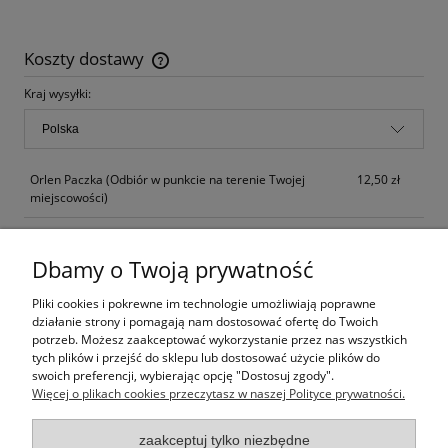
Koszty dostawy
Cena nie zawiera ewentualnych kosztów płatności
Kraj wysyłki:
Orlen Paczka
(Odbiór w punkcie na terenie Twojej
12,50 zł
miejscowości)
Paczkomaty InPost
15,90 zł
Dbamy o Twoją prywatność
Kurier Inpost
(dostawa w 24 godziny od nadania)
17,90 zł
Pliki cookies i pokrewne im technologie umożliwiają poprawne
Kurier Inpost Pobranie
(dostawa w 24 godziny od
23,80 zł
działanie strony i pomagają nam dostosować ofertę do Twoich
nadania)
potrzeb. Możesz zaakceptować wykorzystanie przez nas wszystkich
tych plików i przejść do sklepu lub dostosować użycie plików do
Odbiór osobisty
(od poniedziałku do piątku po
0,01 zł
swoich preferencji, wybierając opcję "Dostosuj zgody".
wcześniejszym potwierdzeniu)
Więcej o plikach cookies przeczytasz w naszej Polityce prywatności.
zaakceptuj tylko niezbędne