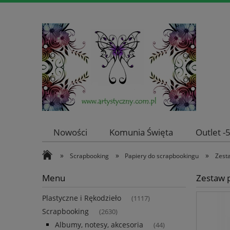
Nowości
Komunia Święta
Outlet 
»
»
»
Scrapbooking
Papiery do scrapbookingu
Zest
Menu
Zestaw 
Plastyczne i Rękodzieło
(1117)
Scrapbooking
(2630)
Albumy, notesy, akcesoria
(44)