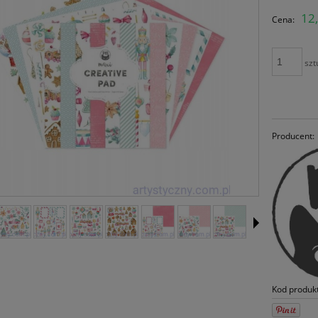
C
12,
Cena:
pł
szt
Producent:
Kod produk