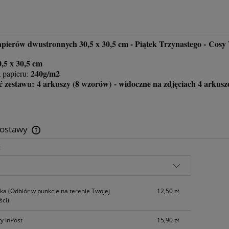
pierów dwustronnych 30,5 x 30,5 cm - Piątek Trzynastego - Cosy 
0,5 x 30,5 cm
240g/m2
 papieru:
 zestawu: 4 arkuszy (8 wzorów) - widoczne na zdjęciach 4 arkusze
dostawy
:
Cena nie zawiera ewentualnych kosztów
płatności
zka
(Odbiór w punkcie na terenie Twojej
12,50 zł
ci)
y InPost
15,90 zł