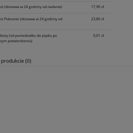
ost
(dostawa w 24 godziny od nadania)
17,90 zł
ost Pobranie
(dostawa w 24 godziny od
23,80 zł
ki Ozdobne - Zawijasy
Woreczki foliowe Folijki Foliówki
bisty
(od poniedziałku do piątku po
0,01 zł
niki 1314 - srebrne
Koperty B6 ~ 13,5x22,5cm - 1
szym potwierdzeniu)
sztuk
3,50 zł
10,00 zł
 produkcie (0)
iadom o dostępności
do koszyka