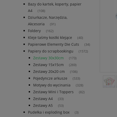
Bazy do kartek, koperty, papier
A4
(108)
Dziurkacze, Narzędzia,
Akcesoria
(91)
Foldery
(162)
Kleje taśmy kostki klejące
(40)
Papierowe Elementy Die Cuts
(34)
Papiery do scrapbookingu
(1572)
Zestawy 30x30cm
(173)
Zestawy 15x15cm
(269)
Zestawy 20x20 cm
(106)
Pojedyncze arkusze
(533)
Motywy do wycinania
(328)
Zestawy Mini i Toppers
(82)
Zestawy A4
(33)
Zestawy A5
(53)
Pudełka i exploding box
(3)