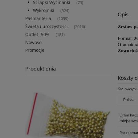
Scrapki Wycinanki
(79)
Wykrojniki
(524)
Opis
Pasmanteria
(1039)
Zestaw pa
Święta i uroczystości
(2016)
Outlet -50%
(181)
3
Format:
Nowości
Gramatura
Zawartość
Promocje
Produkt dnia
Koszty 
Kraj wysyłki
Orlen Pac
miejscowoś
Paczkomat