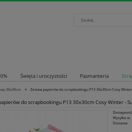
-50%
Święta i uroczystości
Pasmanteria
Scr
»
awy 30x30cm
Zestaw papierów do scrapbookingu P13 30x30cm Cosy Winter -
papierów do scrapbookingu P13 30x30cm Cosy Winter - Sug
Dostępność
Wysyłka w:
Dostawa: