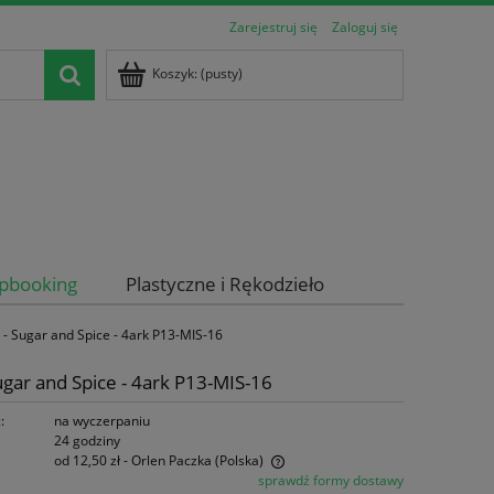
Zarejestruj się
Zaloguj się
Koszyk:
(pusty)
apbooking
Plastyczne i Rękodzieło
 Sugar and Spice - 4ark P13-MIS-16
ar and Spice - 4ark P13-MIS-16
:
na wyczerpaniu
24 godziny
od 12,50 zł
- Orlen Paczka
(Polska)
sprawdź formy dostawy