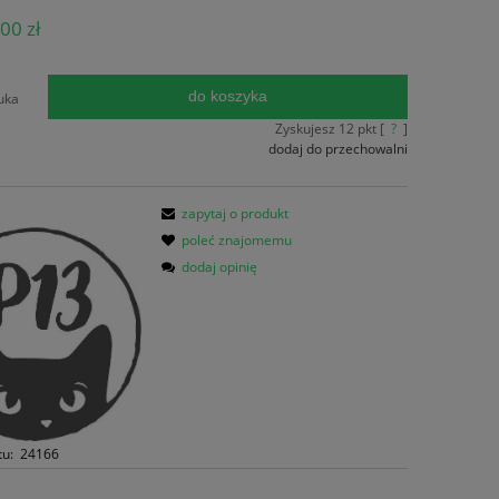
ena nie zawiera ewentualnych kosztów
00 zł
atności
do koszyka
uka
Zyskujesz
12
pkt [
?
]
dodaj do przechowalni
zapytaj o produkt
poleć znajomemu
dodaj opinię
tu:
24166